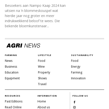
Besoekers aan Nampo Kaap 2024 kan
uitsien na ‘n blommeskouspel wat
hierdie jaar nog groter en meer
indrukwekkend beloof te wees. Die
bekende bloemkunstenaar...
FARMING
LIFESTYLE
SUSTAINABILITY
News
Food
Food
Business
Wine
Energy
Education
Property
Farming
Equipment
Shows
Innovation
Travel
RESOURCES
INFORMATION
FOLLOW US
Past Editions
Home
Read Online
About us