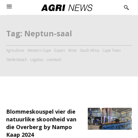
Tag:
Neptun-saal
Agriculture
Western Cape
Export
Wine
South Africa
Cape Town
Stellenbosch
Logistics
Livestock
Blommeskouspel vier die
natuurlike skoonheid van
die Overberg by Nampo
Kaap 2024