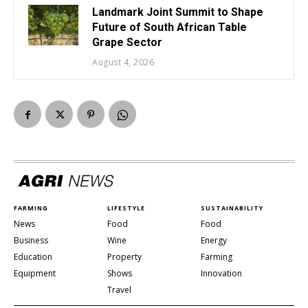
Landmark Joint Summit to Shape
Future of South African Table
Grape Sector
August 4, 2026
FARMING
LIFESTYLE
SUSTAINABILITY
News
Food
Food
Business
Wine
Energy
Education
Property
Farming
Equipment
Shows
Innovation
Travel