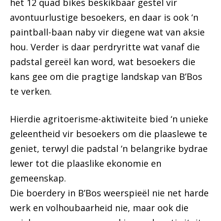
het 12 quad bikes beskikbaar gestel vir
avontuurlustige besoekers, en daar is ook ‘n
paintball-baan naby vir diegene wat van aksie
hou. Verder is daar perdryritte wat vanaf die
padstal gereël kan word, wat besoekers die
kans gee om die pragtige landskap van B’Bos
te verken.
Hierdie agritoerisme-aktiwiteite bied ‘n unieke
geleentheid vir besoekers om die plaaslewe te
geniet, terwyl die padstal ‘n belangrike bydrae
lewer tot die plaaslike ekonomie en
gemeenskap.
Die boerdery in B’Bos weerspieël nie net harde
werk en volhoubaarheid nie, maar ook die