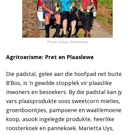
Photo: Cobus Germishuys
Agritoerisme: Pret en Plaaslewe
Die padstal, geleë aan die hoofpad net buite
B’Bos, is ‘n gewilde stopplek vir plaaslike
inwoners en besoekers. By die padstal kan jy
vars plaasprodukte soos sweetcorn mielies,
groenboontjies, pampoene en waatlemoene
koop, asook ingelegde produkte, heerlike
roosterkoek en pannekoek. Marietta Uys,