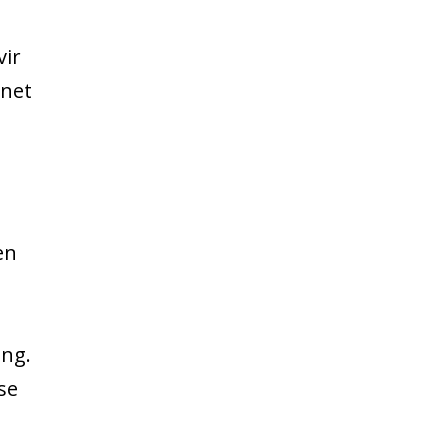
vir
 net
en
ing.
se