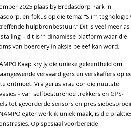
ember 2025 plaas by Bredasdorp Park in
asdorp, en fokus op die tema: “Slim tegnologie 
treffende hulpbronbestuur.” Dit is veel meer as
tstalling – dit is ’n dinamiese platform waar die
oms van boerdery in aksie beleef kan word.
AMPO Kaap kry jy die unieke geleentheid om
aangewende vervaardigers en verskaffers op e
 te ontmoet. Vra gerus vrae oor die nuutste
vasies – van selfbesturende trekkers en GPS-
sels tot gevorderde sensors en presisiebesproei
NAMPO egter werklik uniek maak, is die praktie
nstrasies. Op spesiaal voorbereide