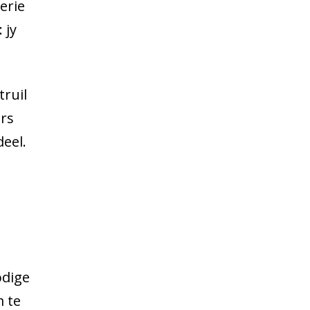
erie
 jy
truil
ers
eel.
odige
m te