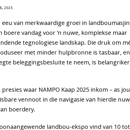
8, 2025
n eeu van merkwaardige groei in landboumasjin
n boere vandag voor ’n nuwe, komplekse maar
ndende tegnologiese landskap. Die druk om m
roduseer met minder hulpbronne is tasbaar, e
regte beleggingsbesluite te neem, is belangriker
is presies waar NAMPO Kaap 2025 inkom – as jo
sbare vennoot in die navigasie van hierdie nu
van boerdery.
toonaangewende landbou-ekspo vind van 10 tot