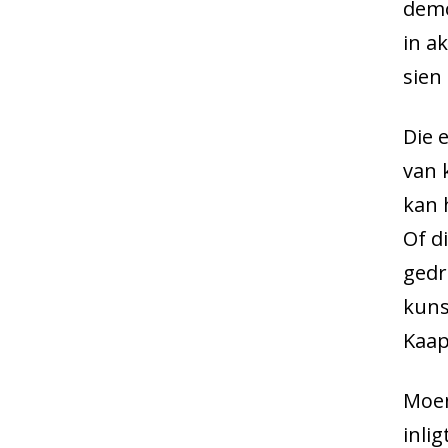
demo
in a
sien
Die 
van 
kan 
Of d
gedr
kuns
Kaap
Moen
inli