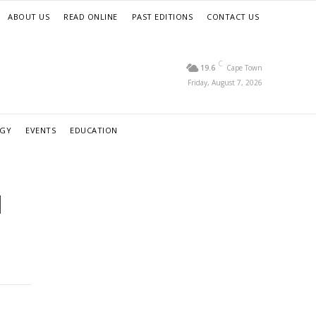
ABOUT US
READ ONLINE
PAST EDITIONS
CONTACT US
C
19.6
Cape Town
Friday, August 7, 2026
RGY
EVENTS
EDUCATION
l