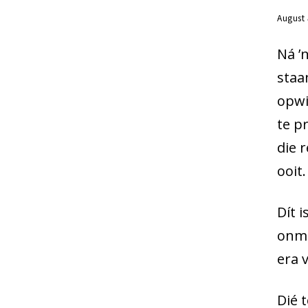
August 
Ná ’
staa
opwi
te p
die 
ooit.
Dít 
onmi
era 
Dié 