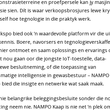
nstrasieterreine en proefpersele kan jy masjin
ksie sien. Dít is waar verkoopsbrosjures lewe kry:
 self hoe tegnologie in die praktyk werk.
ekspo bied ook ’n waardevolle platform vir die ui
kennis. Boere, navorsers en tegnologieverskaff
hier ontmoet en saam oplossings en ervarings d
it nou gaan oor die jongste IoT-toestelle, data-
ewe besluitneming, of die toepassing van
matige intelligensie in gewasbestuur – NAMPO
 bied die insigte en netwerke wat saak maak.
ie belangrike beleggingsbesluite sonder die n
gting neem nie. NAMPO Kaap is nie net ’n plek o