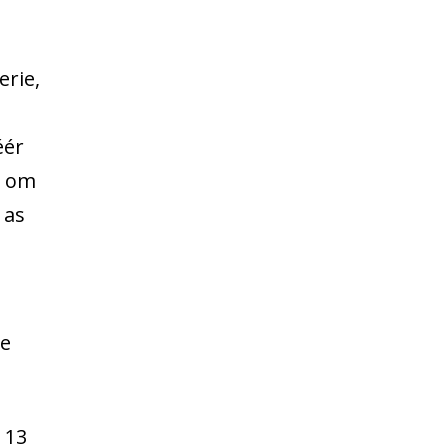
erie,
éér
n om
 as
u
we
 13