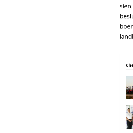
sien 
besl
boer
land
Che