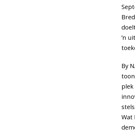
Sept
Bred
doel
’n ui
toek
By N
toon
plek
inno
stel
Wat 
demo