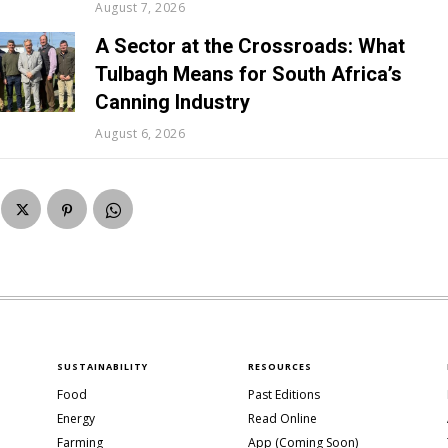
August 7, 2026
A Sector at the Crossroads: What
Tulbagh Means for South Africa’s
Canning Industry
August 6, 2026
SUSTAINABILITY
RESOURCES
Food
Past Editions
Energy
Read Online
Farming
App (Coming Soon)