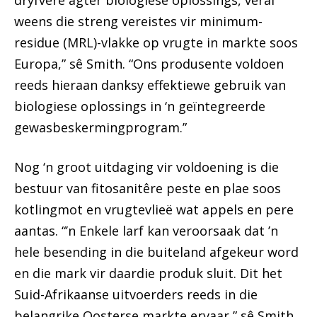
weens die streng vereistes vir minimum-
residue (MRL)-vlakke op vrugte in markte soos
Europa,” sê Smith. “Ons produsente voldoen
reeds hieraan danksy effektiewe gebruik van
biologiese oplossings in ‘n geïntegreerde
gewasbeskermingprogram.”
Nog ‘n groot uitdaging vir voldoening is die
bestuur van fitosanitêre peste en plae soos
kotlingmot en vrugtevlieë wat appels en pere
aantas. “’n Enkele larf kan veroorsaak dat ’n
hele besending in die buiteland afgekeur word
en die mark vir daardie produk sluit. Dit het
Suid-Afrikaanse uitvoerders reeds in die
belangrike Oosterse markte ervaar,” sê Smith.