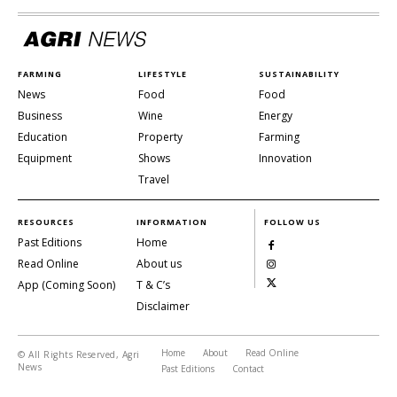
FARMING
LIFESTYLE
SUSTAINABILITY
News
Food
Food
Business
Wine
Energy
Education
Property
Farming
Equipment
Shows
Innovation
Travel
RESOURCES
INFORMATION
FOLLOW US
Past Editions
Home
Read Online
About us
App (Coming Soon)
T & C’s
Disclaimer
Home
About
Read Online
© All Rights Reserved, Agri
News
Past Editions
Contact