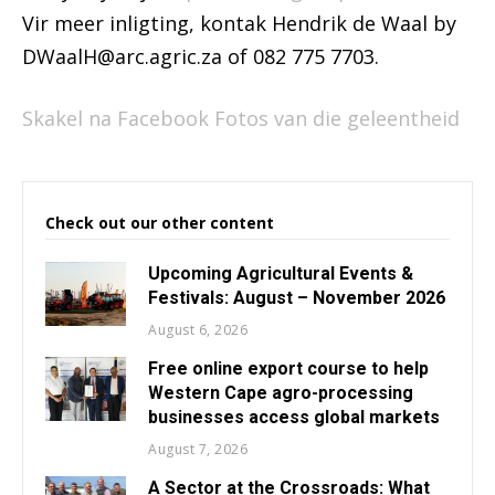
Vir meer inligting, kontak Hendrik de Waal by
DWaalH@arc.agric.za
of 082 775 7703.
Skakel na Facebook Fotos van die geleentheid
Check out our other content
Upcoming Agricultural Events &
Festivals: August – November 2026
August 6, 2026
Free online export course to help
Western Cape agro-processing
businesses access global markets
August 7, 2026
A Sector at the Crossroads: What