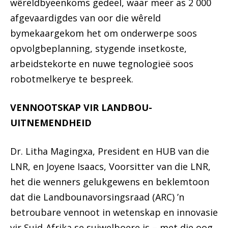
wêreldbyeenkoms gedeel, waar meer as 2 000
afgevaardigdes van oor die wêreld
bymekaargekom het om onderwerpe soos
opvolgbeplanning, stygende insetkoste,
arbeidstekorte en nuwe tegnologieë soos
robotmelkerye te bespreek.
VENNOOTSKAP VIR LANDBOU-
UITNEMENDHEID
Dr. Litha Magingxa, President en HUB van die
LNR, en Joyene Isaacs, Voorsitter van die LNR,
het die wenners gelukgewens en beklemtoon
dat die Landbounavorsingsraad (ARC) ’n
betroubare vennoot in wetenskap en innovasie
vir Suid-Afrika se suiwelboere is – met die oog