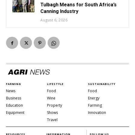
Tulbagh Means for South Africa’s
Canning Industry
August 6, 2026
FARMING
LIFESTYLE
SUSTAINABILITY
News
Food
Food
Business
Wine
Energy
Education
Property
Farming
Equipment
Shows
Innovation
Travel
RESOURCES
INFORMATION
FOLLOW US